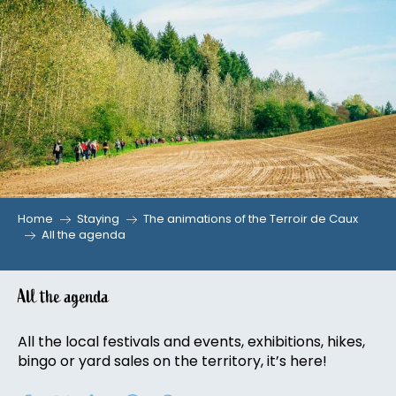
Aller
au
contenu
principal
Home
Staying
The animations of the Terroir de Caux
All the agenda
All the agenda
All the local festivals and events, exhibitions, hikes,
bingo or yard sales on the territory, it’s here!