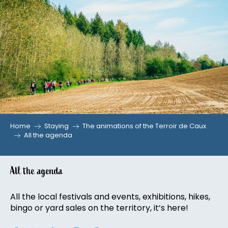
Aller
au
contenu
principal
Home
Staying
The animations of the Terroir de Caux
All the agenda
All the agenda
All the local festivals and events, exhibitions, hikes,
bingo or yard sales on the territory, it’s here!