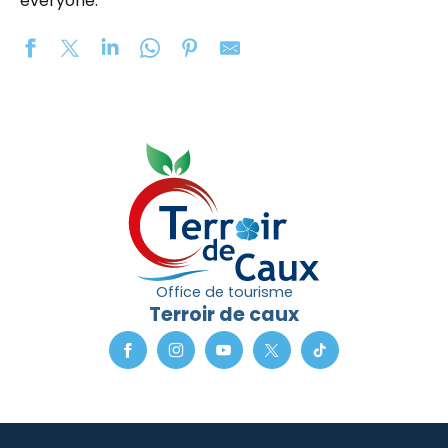
everyone.
Atelier de Poterie Au Grès de Louise
Musée de la Forge
Ferme aquaponique de l'Abbaye
Maison Autin - Tapissier - Décorateur
Le Tissage du Ronchay
Annie B. Céramique
Parc et Jardin du Château de Bosmelet
Vestiges du Château Gauthier Giffard
Ferme de la Saâne
Office de tourisme
Jardin public d'Auffay
Terroir de caux
Jardin du Château d'Imbleville
Moulin de l'Arbalète