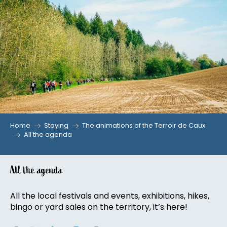
Aller
au
contenu
principal
Home
Staying
The animations of the Terroir de Caux
All the agenda
All the agenda
All the local festivals and events, exhibitions, hikes,
bingo or yard sales on the territory, it’s here!