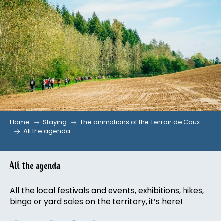
Aller
au
contenu
principal
Home
Staying
The animations of the Terroir de Caux
All the agenda
All the agenda
All the local festivals and events, exhibitions, hikes,
bingo or yard sales on the territory, it’s here!