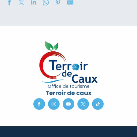
2eme nuit des étoiles
Soirée contée « Soir des Ombres » avec la compagni
Concours de châteaux de sable
Marché nocturne
Exposition de peinture : Elisabeth Haloo Joye et Franç
Exposition de peinture - Karine Duriez
Exposition : Bénédicte, Cédric & René Vardon
[Exposition] Peinture comme photo, photo comme pe
Stage de natation 2026
Office de tourisme
Exposition : au jardin potager
Terroir de caux
Marche douce et botanique
Concerts à l'Envers du Croco