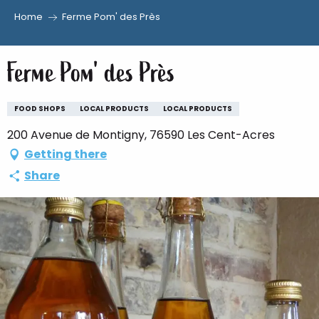
Home
Ferme Pom' des Près
Aller
au
Ferme Pom' des Près
contenu
principal
FOOD SHOPS
LOCAL PRODUCTS
LOCAL PRODUCTS
200 Avenue de Montigny, 76590 Les Cent-Acres
Getting there
Share