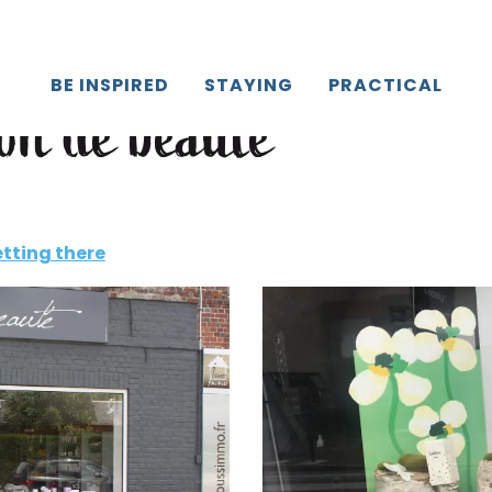
BE INSPIRED
STAYING
PRACTICAL
lon de beauté
tting there