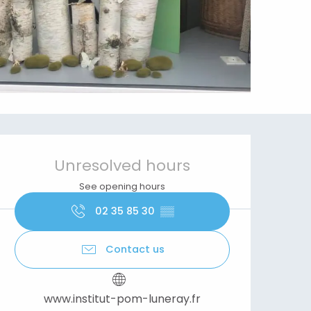
Opening hours & contact details
Unresolved hours
See opening hours
02 35 85 30
▒▒
Contact us
www.institut-pom-luneray.fr