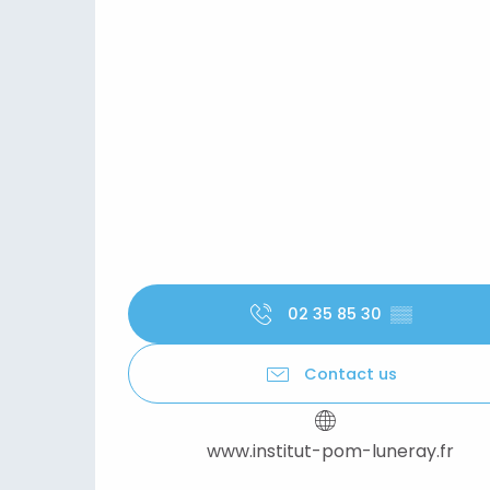
02 35 85 30
▒▒
Contact us
www.institut-pom-luneray.fr