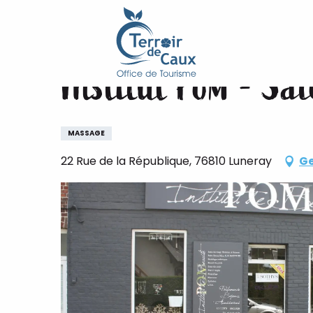
Home
Institut Pom - Salon de beauté
Aller
au
contenu
Institut Pom - Sa
principal
MASSAGE
22 Rue de la République, 76810 Luneray
Ge