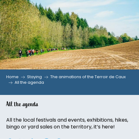
Aller
au
contenu
principal
Home
Staying
The animations of the Terroir de Caux
All the agenda
All the agenda
All the local festivals and events, exhibitions, hikes,
bingo or yard sales on the territory, it’s here!