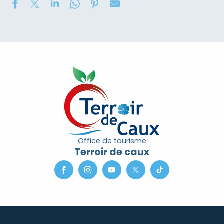
2eme nuit des étoiles
Concours de châteaux de sable
Marché nocturne
Soirée contée « Soir des Ombres » avec la compagni
Exposition de peinture : Elisabeth Haloo Joye et Franç
Exposition de peinture - Karine Duriez
Exposition : Bénédicte, Cédric & René Vardon
[Exposition] Peinture comme photo, photo comme pe
Stage de natation 2026
Office de tourisme
Exposition : au jardin potager
Terroir de caux
Marche douce et botanique
Concerts à l'Envers du Croco