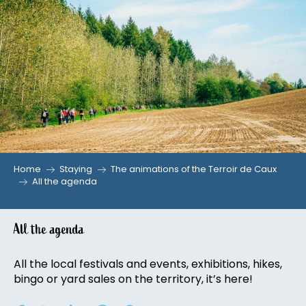
Aller
au
contenu
principal
Home
Staying
The animations of the Terroir de Caux
All the agenda
All the agenda
All the local festivals and events, exhibitions, hikes,
bingo or yard sales on the territory, it’s here!