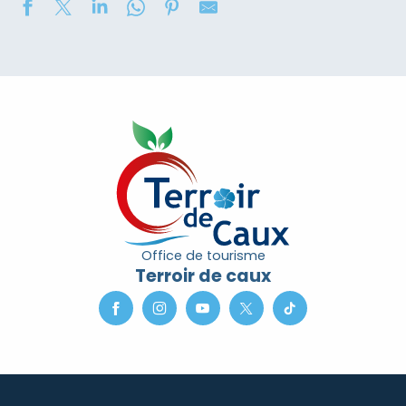
Soirée contée « Soir des Ombres » avec la compagni
Concours de châteaux de sable
Marché nocturne
2eme nuit des étoiles
Exposition de peinture : Elisabeth Haloo Joye et Franç
Exposition de peinture - Karine Duriez
Exposition : Bénédicte, Cédric & René Vardon
[Exposition] Peinture comme photo, photo comme pe
Stage de natation 2026
Office de tourisme
Exposition : au jardin potager
Terroir de caux
Marche douce et botanique
Concerts à l'Envers du Croco