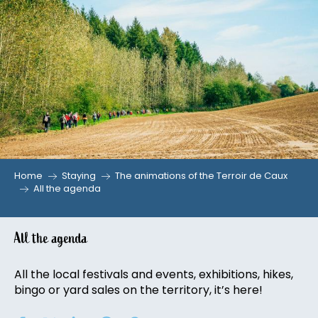
Aller
au
contenu
principal
Home
Staying
The animations of the Terroir de Caux
All the agenda
All the agenda
All the local festivals and events, exhibitions, hikes,
bingo or yard sales on the territory, it’s here!