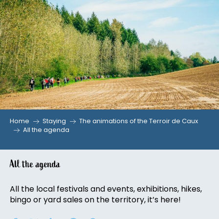
Aller
au
contenu
principal
Home
Staying
The animations of the Terroir de Caux
All the agenda
All the agenda
All the local festivals and events, exhibitions, hikes,
bingo or yard sales on the territory, it’s here!