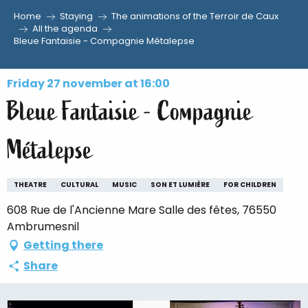
Home
Staying
The animations of the Terroir de Caux
Aller
All the agenda
Bleue Fantaisie - Compagnie Métalepse
au
contenu
principal
Friday 27 november at 16:00
Bleue Fantaisie - Compagnie
Métalepse
THEATRE
CULTURAL
MUSIC
SON ET LUMIÈRE
FOR CHILDREN
608 Rue de l'Ancienne Mare Salle des fêtes, 76550
Ambrumesnil
Getting there
Share