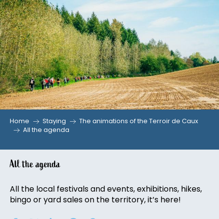
Aller
au
contenu
principal
Home
Staying
The animations of the Terroir de Caux
All the agenda
All the agenda
All the local festivals and events, exhibitions, hikes,
bingo or yard sales on the territory, it’s here!