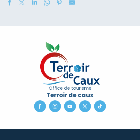
Concours de châteaux de sable
Soirée contée « Soir des Ombres » avec la compagni
2eme nuit des étoiles
Marché nocturne
Exposition de peinture : Elisabeth Haloo Joye et Franç
Exposition de peinture - Karine Duriez
Exposition : Bénédicte, Cédric & René Vardon
[Exposition] Peinture comme photo, photo comme pe
Stage de natation 2026
Office de tourisme
Exposition : au jardin potager
Terroir de caux
Marche douce et botanique
Concerts à l'Envers du Croco