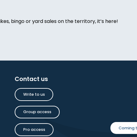
ikes, bingo or yard sales on the territory, it’s here!
melet
oise Dauchot
Contact us
inture
Write to us
Group access
a Saxton Noble : une amitié anglaise
Coming t
Pro access