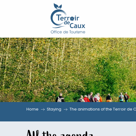
Aller
au
contenu
principal
Home
Staying
The animations of the Terroir de 