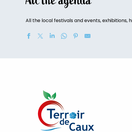
All the agenda
All the local festivals and events, exhibitions, h
Visite de la Ferme du Petit Fumechon
Randonnée découverte des caves du Château de Bos
Exposition de peinture : Elisabeth Haloo Joye et Franç
Exposition de peinture - Karine Duriez
[Exposition] Peinture comme photo, photo comme pe
Stage de natation 2026
[Ateliers créatifs]
Exposition : au jardin potager
Concerts à l'Envers du Croco
[Exposition temporaire] Jacques-Émile Blanche et Celi
Exposition “Il y a dix ans..." Photos Philippe Schlienger