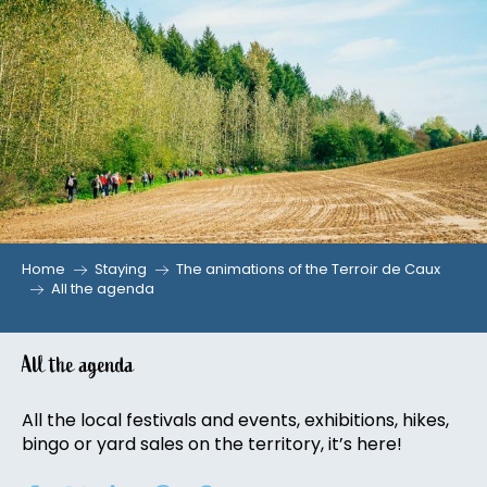
Aller
au
contenu
principal
Home
Staying
The animations of the Terroir de Caux
All the agenda
All the agenda
All the local festivals and events, exhibitions, hikes,
bingo or yard sales on the territory, it’s here!