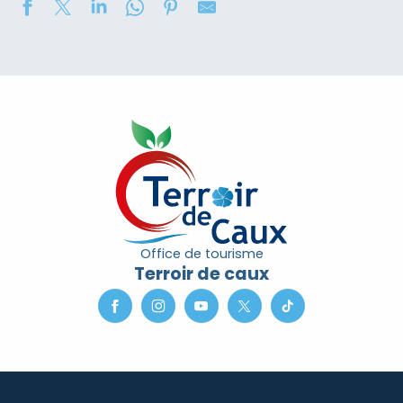
Concours de châteaux de sable
Soirée contée « Soir des Ombres » avec la compagni
2eme nuit des étoiles
Marché nocturne
Exposition de peinture : Elisabeth Haloo Joye et Franç
Exposition de peinture - Karine Duriez
Exposition : Bénédicte, Cédric & René Vardon
[Exposition] Peinture comme photo, photo comme pe
Stage de natation 2026
Office de tourisme
Exposition : au jardin potager
Terroir de caux
Marche douce et botanique
Concerts à l'Envers du Croco