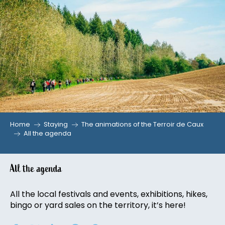
Aller
au
contenu
principal
Home
Staying
The animations of the Terroir de Caux
All the agenda
All the agenda
All the local festivals and events, exhibitions, hikes,
bingo or yard sales on the territory, it’s here!