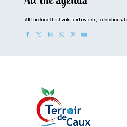
All the agenda
All the local festivals and events, exhibitions, h
Concours de châteaux de sable
2eme nuit des étoiles
Soirée contée « Soir des Ombres » avec la compagni
Marché nocturne
Exposition de peinture : Elisabeth Haloo Joye et Franç
Exposition de peinture - Karine Duriez
Exposition : Bénédicte, Cédric & René Vardon
[Exposition] Peinture comme photo, photo comme pe
Stage de natation 2026
Exposition : au jardin potager
Marche douce et botanique