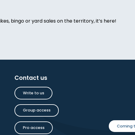
ikes, bingo or yard sales on the territory, it’s here!
e Chamane
Contact us
oise Dauchot
Write to us
inture
Group access
Coming t
Pro access