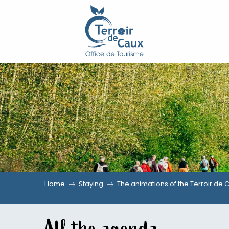
Aller
au
contenu
principal
Home
Staying
The animations of the Terroir de 