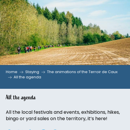
Aller
au
contenu
principal
Home
Staying
The animations of the Terroir de Caux
All the agenda
All the agenda
All the local festivals and events, exhibitions, hikes,
bingo or yard sales on the territory, it’s here!