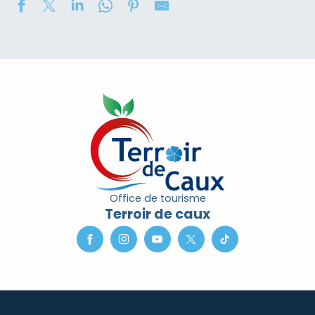
Soirée contée « Soir des Ombres » avec la compagni
Concours de châteaux de sable
Marché nocturne
2eme nuit des étoiles
Exposition de peinture : Elisabeth Haloo Joye et Franç
Exposition de peinture - Karine Duriez
Exposition : Bénédicte, Cédric & René Vardon
[Exposition] Peinture comme photo, photo comme pe
Stage de natation 2026
Office de tourisme
Exposition : au jardin potager
Terroir de caux
Marche douce et botanique
Concerts à l'Envers du Croco