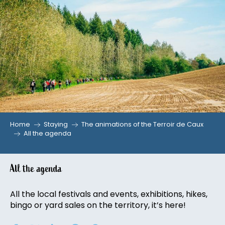
Aller
au
contenu
principal
Home
Staying
The animations of the Terroir de Caux
All the agenda
All the agenda
All the local festivals and events, exhibitions, hikes,
bingo or yard sales on the territory, it’s here!