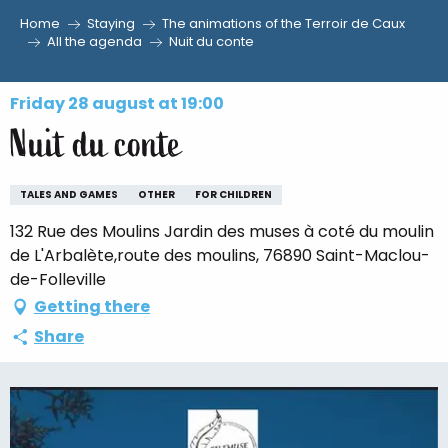
Home
Staying
The animations of the Terroir de Caux
Aller
All the agenda
Nuit du conte
au
contenu
Friday 28 august at 19:00
principal
Nuit du conte
TALES AND GAMES
OTHER
FOR CHILDREN
132 Rue des Moulins Jardin des muses à coté du moulin
de L'Arbalète,route des moulins, 76890 Saint-Maclou-
de-Folleville
Getting there
Share