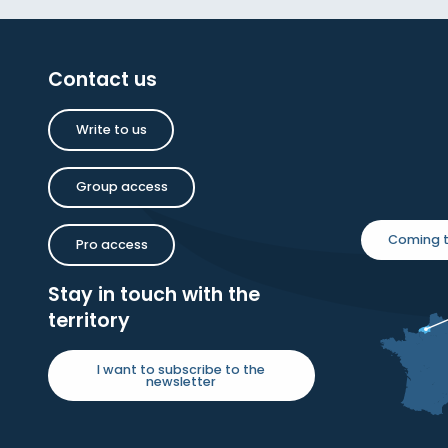
Contact us
Write to us
Group access
Coming t
Pro access
Stay in touch with the
territory
I want to subscribe to the
newsletter