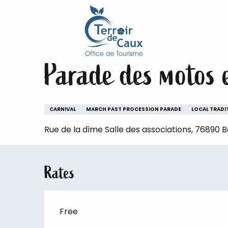
Home
Staying
The animations of the Terroir de 
Aller
au
Sunday 25 october
contenu
principal
Parade des motos 
CARNIVAL
MARCH PAST PROCESSION PARADE
LOCAL TRADI
Rue de la dîme Salle des associations, 76890 
Rates
Free