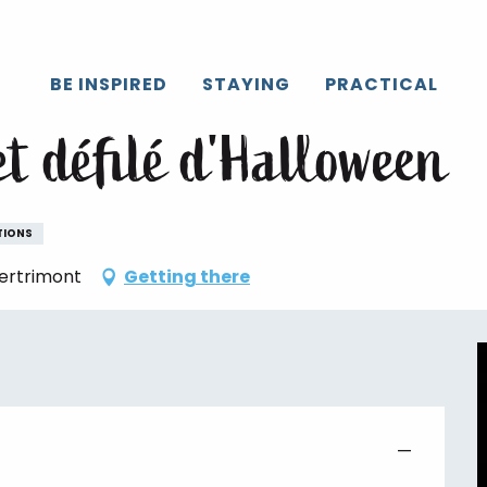
Caux
All the agenda
Parade des motos et défilé d'Halloween
BE INSPIRED
STAYING
PRACTICAL
et défilé d'Halloween
TIONS
Bertrimont
Getting there
—