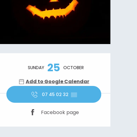
Opening hours & contact details
25
SUNDAY
OCTOBER
Add to Google Calendar
07 45 02 32
▒▒
Facebook page