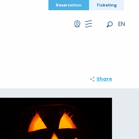
Reservation
Ticketing
EN
Search
FR
DE
Share