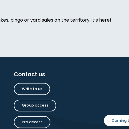
ikes, bingo or yard sales on the territory, it’s here!
melet
oise Dauchot
Contact us
inture
Write to us
Group access
a Saxton Noble : une amitié anglaise
Coming t
Pro access