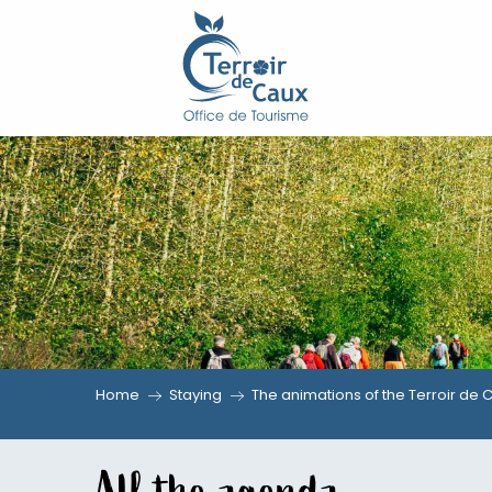
Aller
au
contenu
principal
Home
Staying
The animations of the Terroir de 