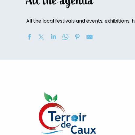
All the agenda
All the local festivals and events, exhibitions, h
Visite de la Ferme du Petit Fumechon
Randonnée découverte des caves du Château de Bos
Exposition de peinture : Elisabeth Haloo Joye et Franç
Exposition de peinture - Karine Duriez
[Exposition] Peinture comme photo, photo comme pe
Stage de natation 2026
[Ateliers créatifs]
Exposition : au jardin potager
Concerts à l'Envers du Croco
[Exposition temporaire] Jacques-Émile Blanche et Celi
Exposition “Il y a dix ans..." Photos Philippe Schlienger