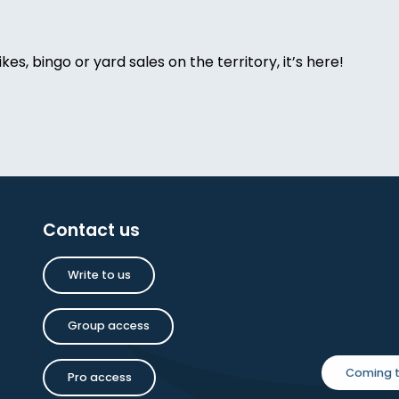
ikes, bingo or yard sales on the territory, it’s here!
de-grenier
Contact us
oise Dauchot
Write to us
inture
Group access
Coming t
Pro access