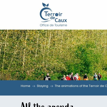
Aller
au
contenu
principal
Home
Staying
The animations of the Terroir de 