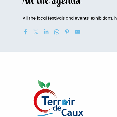
All the agenda
All the local festivals and events, exhibitions, h
UCA'Luneray - Grande Braderie des Commerçants / Vi
Concert au Château de Bosmelet : "L'opéra viennois"
Vide-maison
Exposition de peinture : Elisabeth Haloo Joye et Franç
[Visite commentée]
Exposition de peinture - Karine Duriez
Exposition : Bénédicte, Cédric & René Vardon
[Exposition] Peinture comme photo, photo comme pe
Stage de natation 2026
Visite guidée du château de Bosmelet
Exposition : au jardin potager