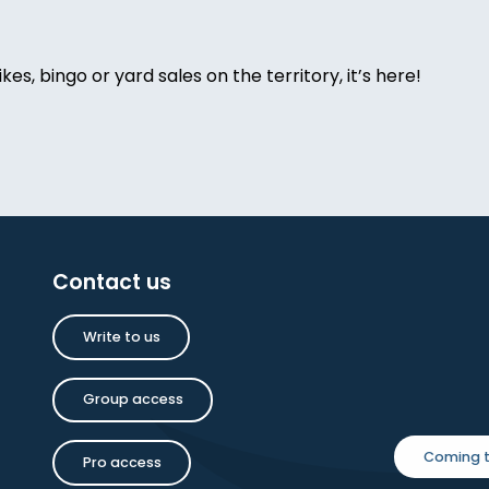
ikes, bingo or yard sales on the territory, it’s here!
e Chamane
Contact us
oise Dauchot
Write to us
inture
Group access
Coming t
Pro access