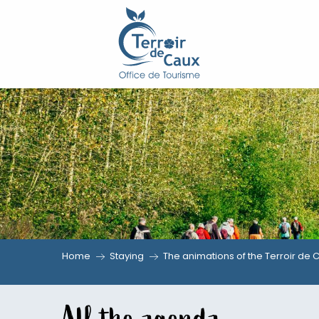
Aller
au
contenu
principal
Home
Staying
The animations of the Terroir de 