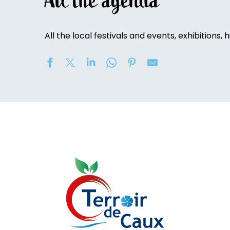
All the agenda
All the local festivals and events, exhibitions, h
2eme nuit des étoiles
Soirée contée « Soir des Ombres » avec la compagni
Marché nocturne
Concours de châteaux de sable
Exposition de peinture : Elisabeth Haloo Joye et Franç
Exposition de peinture - Karine Duriez
[Exposition] Peinture comme photo, photo comme pe
Exposition : Bénédicte, Cédric & René Vardon
Stage de natation 2026
Exposition : au jardin potager
Marche douce et botanique