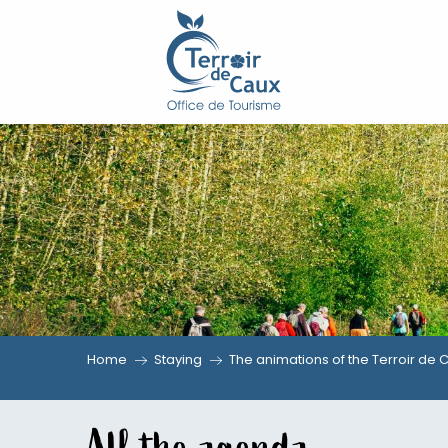
Aller
au
contenu
principal
Home
Staying
The animations of the Terroir de 