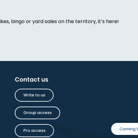
ikes, bingo or yard sales on the territory, it’s here!
de-grenier
oise Dauchot
Contact us
Write to us
inture
Group access
Coming t
Pro access