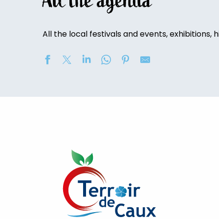
All the agenda
All the local festivals and events, exhibitions, h
Concert au Château de Bosmelet : "L'opéra viennois"
UCA'Luneray - Grande Braderie des Commerçants / Vi
Exposition de peinture : Elisabeth Haloo Joye et Franç
Vide-maison
[Visite commentée]
Exposition de peinture - Karine Duriez
Exposition : Bénédicte, Cédric & René Vardon
[Exposition] Peinture comme photo, photo comme pe
Stage de natation 2026
Visite guidée du château de Bosmelet
Exposition : au jardin potager