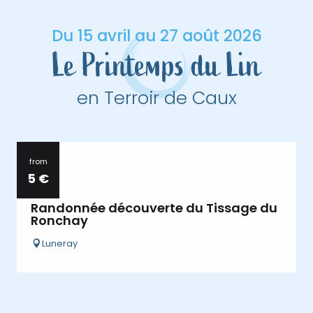
Du 15 avril au 27 août 2026
Le Printemps du Lin
en Terroir de Caux
from
27
5
€
AUG
Randonnée découverte du Tissage du
Ronchay
Luneray